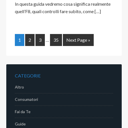
In questa guida vedremo cosa significa realmente
quell’F8, quali controlli fare subito, come […]
1
2
3
…
35
Next Page »
CATEGORIE
Altro
Consumatori
Fai da Te
Guide