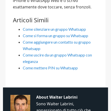
iPhone o WhatsApp Web e ti scrivo
esattamente dove toccare, senza fronzoli.
Articoli Simili
Come silenziare un gruppo Whatsapp​
Come si forma un gruppo su Whatsapp​
Come aggiungere un contatto su gruppo
Whatsapp​
Come uscire da un gruppo Whatsapp con
eleganza​
Come mettere PIN su Whatsapp​
About
Walter Labrini
Sono Walter Labrini,
appassionato di tutto ciò che