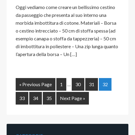
Oggi vediamo come creare un bellissimo cestino
da passeggio che presenta al suo interno una
morbida imbottitura di cotone. Materiali – Borsa
o cestino intrecciato – 50 cm di stoffa spessa (ad
esempio canapa o stoffa da tappezzeria) – 50 cm
di imbottitura in poliestere – Una zip lunga quanto
l’apertura della borsa – Un […]
« Previous Page
1
…
30
31
32
33
34
35
Next Page »